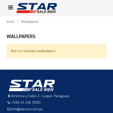
Inicio
Wallpapers
WALLPAPERS
Aún no existen wallpapers
América y Calle 2 - Luque, Paraguay
+595 21 236 7000
info@alexsa.com.py