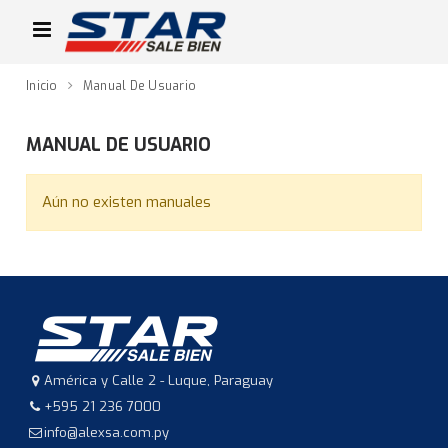
Inicio
Manual De Usuario
MANUAL DE USUARIO
Aún no existen manuales
América y Calle 2 - Luque, Paraguay
+595 21 236 7000
info@alexsa.com.py