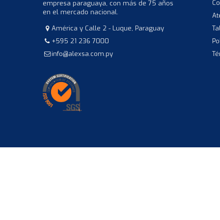
Co
empresa paraguaya, con más de 75 años
en el mercado nacional.
At
América y Calle 2 - Luque, Paraguay
Ta
+595 21 236 7000
Po
info@alexsa.com.py
Té