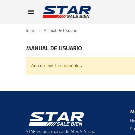
Inicio
Manual De Usuario
MANUAL DE USUARIO
Aún no existen manuales
M
No
Su
STAR es una marca de Alex S.A, una